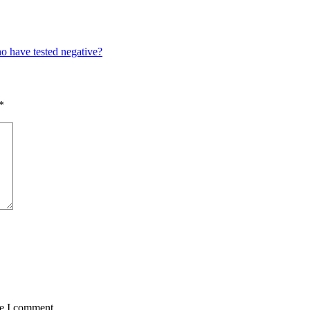
o have tested negative?
*
me I comment.