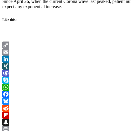
Since April 26, when the current Corona wave last peaked, patient nu
expect any exponential increase.
Like this:
Copy
Link
Email
LinkedIn
XING
Teams
Skype
WhatsApp
Facebook
Bluesky
Reddit
Flipboard
Snapchat