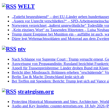
WELT
„Zutiefst beunruhigend“ – drei EU-Länder geben hunderttaus
„Augen vor Unrecht verschließen?“ – SPD-Arbeitsgemeinschaf
Norwegen verzeichnet „äußerst ungewöhnliche“ Todesfälle vo
„Kein einziges Wort“ zu Tausenden Hitzetoten – Luisa Neuba
Trump räumt Engpässe bei Munition ein – auffällig ist auch, was
Dürre legt Wehrmachtssoldaten und Motorrad aus dem Zweiten 
ntv
Nach Schlappe vor Supreme Court : Trump versucht erneut, Ge
Ausweisung von Propagandistin: Russland bezichtigt Frankreic
Appell für Trassenpreisbremse: Länder drohen Bund mit Klag
Bericht über Missbrauch: Britinnen erheben "erschütternde" Vo
Berlin Tag & Macht: Deutschland lenkt sich ab
Bei Treffen mit Spendern: Bericht: Trump legt sich auf Vance a
strategism.org
Protecting Historical Monuments and Sites: Architecture, World
Audio and Key Insights: counter-terrorism.org, 18 July 2026 (Po