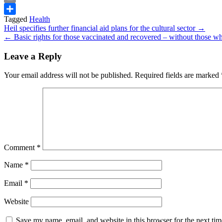
Print
Tagged
Health
Share
Post
Heil specifies further financial aid plans for the cultural sector →
← Basic rights for those vaccinated and recovered – without those wh
navigation
Leave a Reply
Your email address will not be published.
Required fields are marked
Comment
*
Name
*
Email
*
Website
Save my name, email, and website in this browser for the next ti