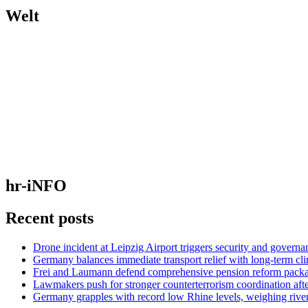
Welt
hr-iNFO
Recent posts
Drone incident at Leipzig Airport triggers security and governa
Germany balances immediate transport relief with long-term cl
Frei and Laumann defend comprehensive pension reform pack
Lawmakers push for stronger counterterrorism coordination aft
Germany grapples with record low Rhine levels, weighing rive