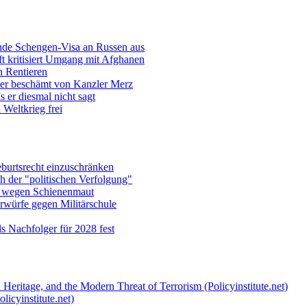
ende Schengen-Visa an Russen aus
t kritisiert Umgang mit Afghanen
n Rentieren
uer beschämt von Kanzler Merz
 er diesmal nicht sagt
Weltkrieg frei
burtsrecht einzuschränken
h der "politischen Verfolgung"
e wegen Schienenmaut
rwürfe gegen Militärschule
ls Nachfolger für 2028 fest
 Heritage, and the Modern Threat of Terrorism (Policyinstitute.net)
licyinstitute.net)