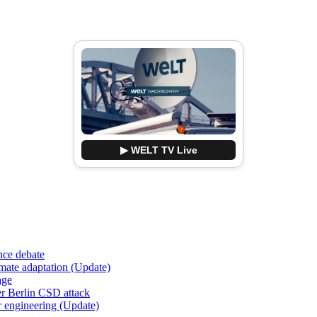
▶ WELT TV Live
nce debate
imate adaptation (Update)
age
er Berlin CSD attack
r engineering (Update)