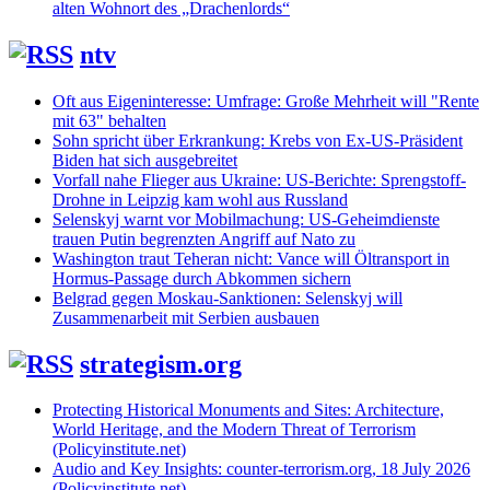
alten Wohnort des „Drachenlords“
ntv
Oft aus Eigeninteresse: Umfrage: Große Mehrheit will "Rente
mit 63" behalten
Sohn spricht über Erkrankung: Krebs von Ex-US-Präsident
Biden hat sich ausgebreitet
Vorfall nahe Flieger aus Ukraine: US-Berichte: Sprengstoff-
Drohne in Leipzig kam wohl aus Russland
Selenskyj warnt vor Mobilmachung: US-Geheimdienste
trauen Putin begrenzten Angriff auf Nato zu
Washington traut Teheran nicht: Vance will Öltransport in
Hormus-Passage durch Abkommen sichern
Belgrad gegen Moskau-Sanktionen: Selenskyj will
Zusammenarbeit mit Serbien ausbauen
strategism.org
Protecting Historical Monuments and Sites: Architecture,
World Heritage, and the Modern Threat of Terrorism
(Policyinstitute.net)
Audio and Key Insights: counter-terrorism.org, 18 July 2026
(Policyinstitute.net)