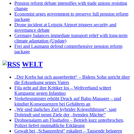
Pension reform debate intensifies with trade unions resisting
change
Economist urges government to preserve full pension reform
package
Drone incident at Leipzig Airport triggers security and
governance debate
Germany balances immediate transport relief with long-term
climate adaptation (Update)
Frei and Laumann defend comprehensive pension reform
package
WELT
„Der Krebs hat sich ausgebreitet“ – Bidens Sohn spricht über
die Erkrankung seines Vaters
Fifa geht auf ihre Kritiker los – Weltverband wittert
Kampagne gegen Infantino
Verkehrsminister erhöht Druck auf Bahn-Manager – und
kündigt Konsequenzen bei Gehältern an
„Wir sind tägliches Ziel hybrider Kriegsführung“, sagt
Dobrindt und nennt Ziele der „fremden Mächte“
Drohnenalarm am Flughafen – Betrieb kurz unterbrochen,
Polizei liefert mutmaßliche Erklärung
Gewalt bei „Schanzenfest“ eskaliert – Tausende belagern