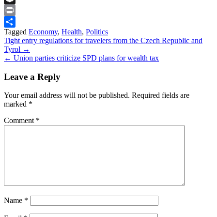
Snapchat
Print
Tagged
Economy
,
Health
,
Politics
Share
Post
Tight entry regulations for travelers from the Czech Republic and
Tyrol →
navigation
← Union parties criticize SPD plans for wealth tax
Leave a Reply
Your email address will not be published.
Required fields are
marked
*
Comment
*
Name
*