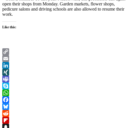
open their shops from Monday. Garden markets, flower shops,
pedicure salons and driving schools are also allowed to resume their
work.
Like this:
Copy
Link
Email
LinkedIn
XING
Teams
Skype
WhatsApp
Facebook
Bluesky
Reddit
Flipboard