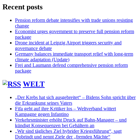
Recent posts
Pension reform debate intensifies with trade unions resisting
change
Economist urges government to preserve full pension reform
package
Drone incident at Leipzig Airport triggers security and
governance debate
Germany balances immediate transport relief with long-term
climate adaptation (Update)
Frei and Laumann defend comprehensive pension reform
package
WELT
„Der Krebs hat sich ausgebreitet“ – Bidens Sohn spricht über
die Erkrankung seines Vaters
Fifa geht auf ihre Kritiker los – Weltverband wittert
Kampagne gegen Infantino
Verkehrsminister erhöht Druck auf Bahn-Manager – und
kündigt Konsequenzen bei Gehältern an
„Wir sind tägliches Ziel hybrider Kriegsführung“, sagt
Dobrindt und nennt Ziele der „fremden Mächte“