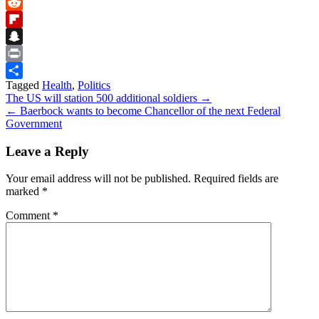
Bluesky
Reddit
Flipboard
Snapchat
Print
Tagged
Health
,
Politics
Share
Post
The US will station 500 additional soldiers →
← Baerbock wants to become Chancellor of the next Federal
navigation
Government
Leave a Reply
Your email address will not be published.
Required fields are
marked
*
Comment
*