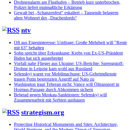
Drohnenalarm am Flughafen – Betrieb kurz unterbrochen,
Polizei liefert mutmaßliche Erklärung
Gewalt bei „Schanzenfest“ eskaliert – Tausende belagern
alten Wohnort des „Drachenlords“
ntv
Oft aus Eigeninteresse: Umfrage: Große Mehrheit will "Rente
mit 63" behalten
Sohn spricht über Erkrankung: Krebs von Ex-US-Präsident
Biden hat sich ausgebreitet
Vorfall nahe Flieger aus Ukraine: US-Berichte: Sprengstoff-
Drohne in Leipzig kam wohl aus Russland
Selenskyj warnt vor Mobilmachung: US-Geheimdienste
trauen Putin begrenzten Angriff auf Nato zu
Washington traut Teheran nicht: Vance will Öltransport in
Hormus-Passage durch Abkommen sichern
Belgrad gegen Moskau-Sanktionen: Selenskyj will
Zusammenarbeit mit Serbien ausbauen
strategism.org
Protecting Historical Monuments and Sites: Architecture,
World Heritage, and the Modern Threat of Terrorism