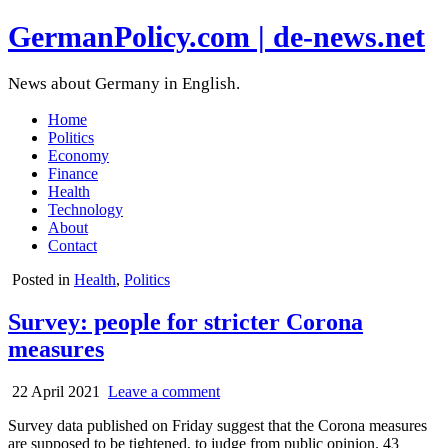
GermanPolicy.com | de-news.net
News about Germany in English.
Home
Politics
Economy
Finance
Health
Technology
About
Contact
Posted in
Health
,
Politics
Survey: people for stricter Corona
measures
22 April 2021
Leave a comment
Survey data published on Friday suggest that the Corona measures
are supposed to be tightened, to judge from public opinion. 43