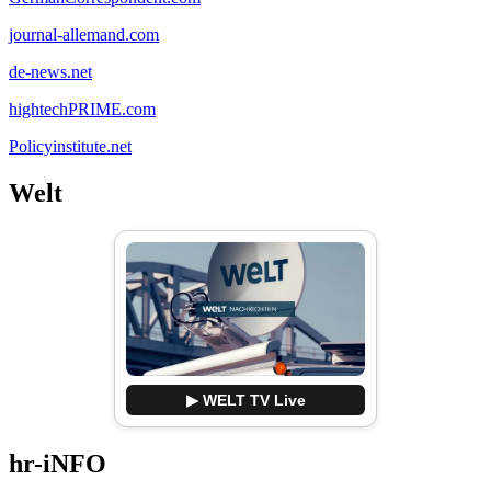
journal-allemand.com
de-news.net
hightechPRIME.com
Policyinstitute.net
Welt
▶ WELT TV Live
hr-iNFO