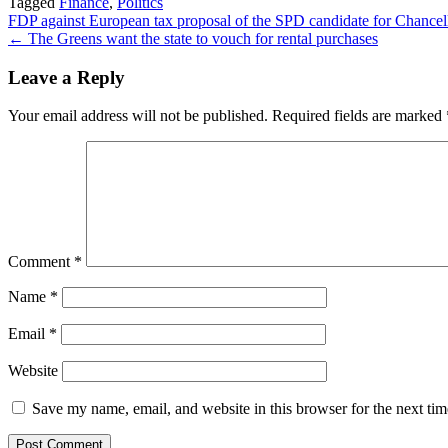
Tagged
Finance
,
Politics
Share
Post
FDP against European tax proposal of the SPD candidate for Chance
← The Greens want the state to vouch for rental purchases
navigation
Leave a Reply
Your email address will not be published.
Required fields are marked
Comment
*
Name
*
Email
*
Website
Save my name, email, and website in this browser for the next ti