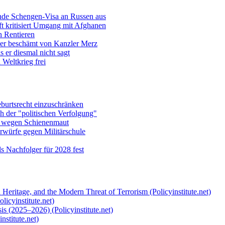
ende Schengen-Visa an Russen aus
t kritisiert Umgang mit Afghanen
n Rentieren
uer beschämt von Kanzler Merz
 er diesmal nicht sagt
Weltkrieg frei
burtsrecht einzuschränken
h der "politischen Verfolgung"
e wegen Schienenmaut
rwürfe gegen Militärschule
ls Nachfolger für 2028 fest
 Heritage, and the Modern Threat of Terrorism (Policyinstitute.net)
licyinstitute.net)
s (2025–2026) (Policyinstitute.net)
nstitute.net)