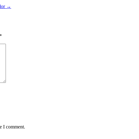
llor →
*
me I comment.