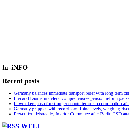
hr-iNFO
Recent posts
Germany balances immediate transport relief with long-term cl
Frei and Laumann defend comprehensive pension reform pack
Lawmakers push for stronger counterterrorism coordination aft
Germany grapples with record low Rhine levels, weighing rive
Prevention debated by Interior Committee after Berlin CSD att
WELT