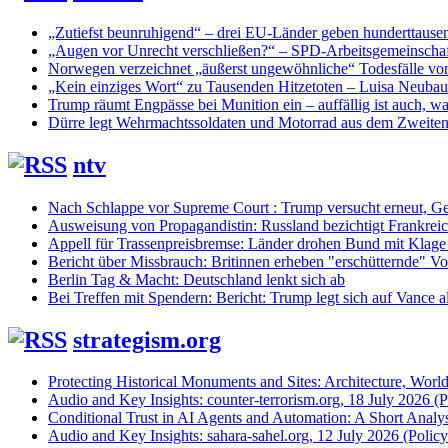
„Zutiefst beunruhigend“ – drei EU-Länder geben hunderttaus
„Augen vor Unrecht verschließen?“ – SPD-Arbeitsgemeinschaf
Norwegen verzeichnet „äußerst ungewöhnliche“ Todesfälle vo
„Kein einziges Wort“ zu Tausenden Hitzetoten – Luisa Neuba
Trump räumt Engpässe bei Munition ein – auffällig ist auch, was
Dürre legt Wehrmachtssoldaten und Motorrad aus dem Zweiten 
ntv
Nach Schlappe vor Supreme Court : Trump versucht erneut, Ge
Ausweisung von Propagandistin: Russland bezichtigt Frankreic
Appell für Trassenpreisbremse: Länder drohen Bund mit Klag
Bericht über Missbrauch: Britinnen erheben "erschütternde" Vo
Berlin Tag & Macht: Deutschland lenkt sich ab
Bei Treffen mit Spendern: Bericht: Trump legt sich auf Vance a
strategism.org
Protecting Historical Monuments and Sites: Architecture, World
Audio and Key Insights: counter-terrorism.org, 18 July 2026 (Po
Conditional Trust in AI Agents and Automation: A Short Analysi
Audio and Key Insights: sahara-sahel.org, 12 July 2026 (Policyi