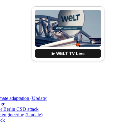
▶ WELT TV Live
imate adaptation (Update)
age
er Berlin CSD attack
r engineering (Update)
ack