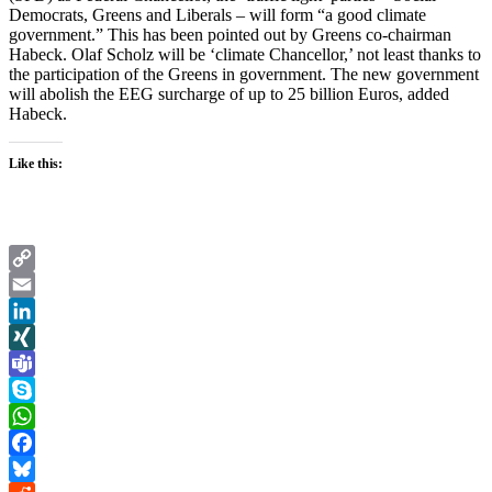
Democrats, Greens and Liberals – will form “a good climate
government.” This has been pointed out by Greens co-chairman
Habeck. Olaf Scholz will be ‘climate Chancellor,’ not least thanks to
the participation of the Greens in government. The new government
will abolish the EEG surcharge of up to 25 billion Euros, added
Habeck.
Like this:
Copy
Link
Email
LinkedIn
XING
Teams
Skype
WhatsApp
Facebook