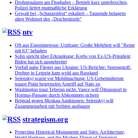
Drohnenalarm am Flughafen – Betrieb kurz unterbrochen,
Polizei liefert mutmaßliche Erklärung
Gewalt bei „Schanzenfest“ eskaliert – Tausende belagern
alten Wohnort des „Drachenlords“
ntv
Oft aus Eigeninteresse: Umfrage: Große Mehrheit will "Rente
mit 63" behalten
Sohn spricht über Erkrankung: Krebs von Ex-US-Präsident
Biden hat sich ausgebreitet
Vorfall nahe Flieger aus Ukraine: US-Berichte: Sprengstoff-
Drohne in Leipzig kam wohl aus Russland
Selenskyj warnt vor Mobilmachung: US-Geheimdienste
trauen Putin begrenzten Angriff auf Nato zu
Washington traut Teheran nicht: Vance will Öltransport in
Hormus-Passage durch Abkommen sichern
Belgrad gegen Moskau-Sanktionen: Selenskyj will
Zusammenarbeit mit Serbien ausbauen
strategism.org
Protecting Historical Monuments and Sites: Architecture,
World Heritage, and the Modern Threat of Terrorism