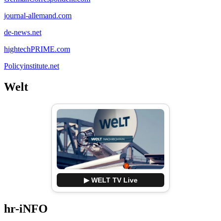
journal-allemand.com
de-news.net
hightechPRIME.com
Policyinstitute.net
Welt
▶ WELT TV Live
hr-iNFO