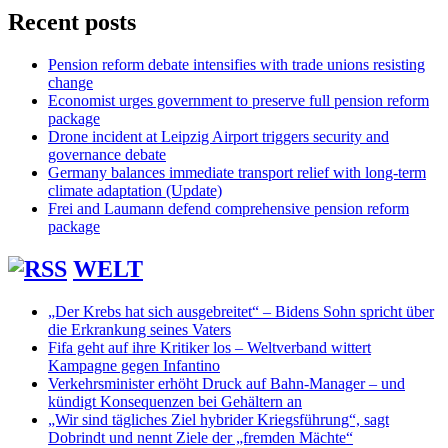
Recent posts
Pension reform debate intensifies with trade unions resisting
change
Economist urges government to preserve full pension reform
package
Drone incident at Leipzig Airport triggers security and
governance debate
Germany balances immediate transport relief with long-term
climate adaptation (Update)
Frei and Laumann defend comprehensive pension reform
package
WELT
„Der Krebs hat sich ausgebreitet“ – Bidens Sohn spricht über
die Erkrankung seines Vaters
Fifa geht auf ihre Kritiker los – Weltverband wittert
Kampagne gegen Infantino
Verkehrsminister erhöht Druck auf Bahn-Manager – und
kündigt Konsequenzen bei Gehältern an
„Wir sind tägliches Ziel hybrider Kriegsführung“, sagt
Dobrindt und nennt Ziele der „fremden Mächte“