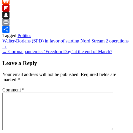
Bluesky
Reddit
Flipboard
Snapchat
Print
Tagged
Politics
Share
Post
Walter-Borjans (SPD) in favor of starting Nord Stream 2 operations
→
navigation
← Corona pandemic: ‘Freedom Day’ at the end of March?
Leave a Reply
Your email address will not be published.
Required fields are
marked
*
Comment
*